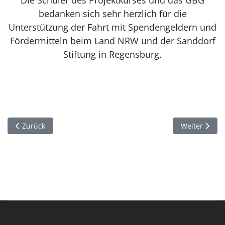
Die Schüler des Projektkurses und das GBG
bedanken sich sehr herzlich für die
Unterstützung der Fahrt mit Spendengeldern und
Fördermitteln beim Land NRW und der Sanddorf
Stiftung in Regensburg.
Vorheriger Beitrag: Bunter Frühlingsabend der 5. Klassen
Nächster Bei
Zurück
Weiter