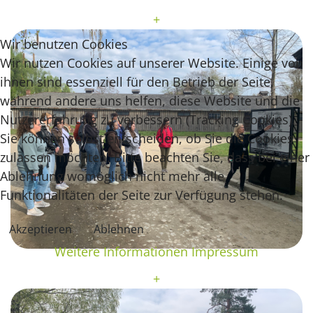
+
Wir benutzen Cookies
Wir nutzen Cookies auf unserer Website. Einige von
ihnen sind essenziell für den Betrieb der Seite,
während andere uns helfen, diese Website und die
Nutzererfahrung zu verbessern (Tracking Cookies).
Sie können selbst entscheiden, ob Sie die Cookies
zulassen möchten. Bitte beachten Sie, dass bei einer
Ablehnung womöglich nicht mehr alle
Funktionalitäten der Seite zur Verfügung stehen.
Akzeptieren
Ablehnen
Weitere Informationen
Impressum
+