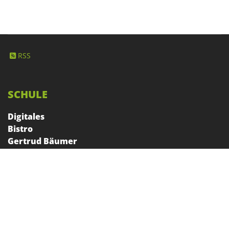
RSS
SCHULE
Digitales
Bistro
Gertrud Bäumer
Förderverein
Beratung am GBG
SCHULPROGRAMM
Erprobungsstufe
Mittelstufe